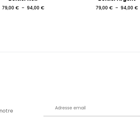
Plage
79,00
€
–
94,00
€
79,00
€
–
94,00
€
de
prix :
p
79,00 €
à
94,00 €
 notre