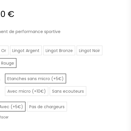
Plage
00
€
de
nt de performance sportive
prix :
 Or
Lingot Argent
Lingot Bronze
Lingot Noir
79,00 €
t Rouge
à
Etanches sans micro (+5€)
s
94,00 €
Avec micro (+10€)
Sans ecouteurs
Avec (+5€)
Pas de chargeurs
ffacer