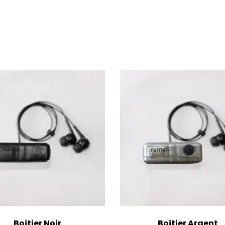
Boitier Noir
Boitier Argent