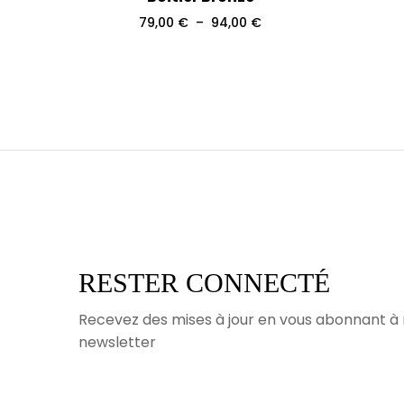
Plage
79,00
€
–
94,00
€
de
prix :
79,00 €
à
94,00 €
RESTER CONNECTÉ
Recevez des mises à jour en vous abonnant à
newsletter