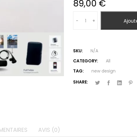
89,00
€
Quantity
Ajout
-
+
SKU:
N/A
CATEGORY:
All
TAG:
new design
SHARE:
MENTAIRES
AVIS (0)