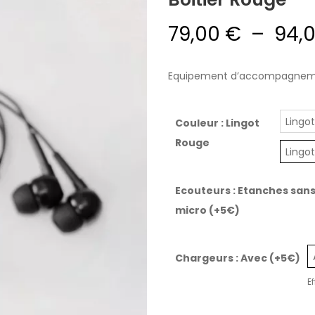
79,00
€
–
94,
Equipement d’accompagneme
Lingot
Couleur
: Lingot
Rouge
Lingo
Ecouteurs
: Etanches san
micro (+5€)
Chargeurs
: Avec (+5€)
E