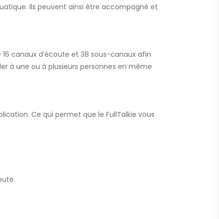
uatique. Ils peuvent ainsi être accompagné et
e
16
canaux
d
’
écoute
et
38
sous-canaux
afin
arler à une ou à plusieurs personnes en même
lication. Ce qui permet que le FullTalkie vous
oute.