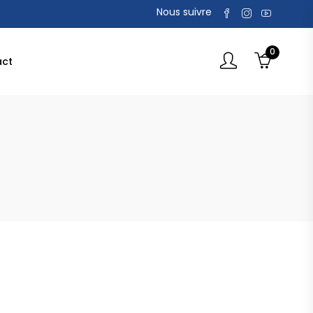
Nous suivre
0
act