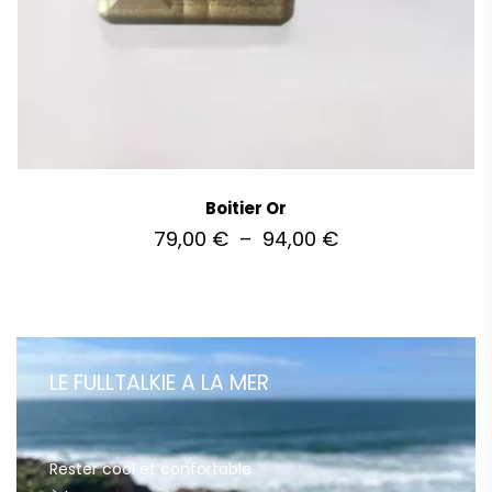
Boitier Or
79,00
€
–
94,00
€
LE FULLTALKIE
A LA MER
Rester cool et confortable