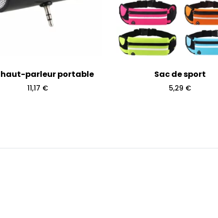
 haut-parleur portable
Sac de sport
11,17
€
5,29
€