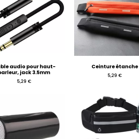
ble audio pour haut-
Ceinture étanche
parleur, jack 3.5mm
5,29
€
5,29
€