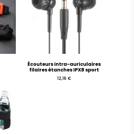
Écouteurs intra-auriculaires
filaires étanches IPX8 sport
12,16
€