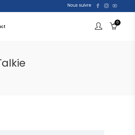
Nous suivre
0
act
Talkie