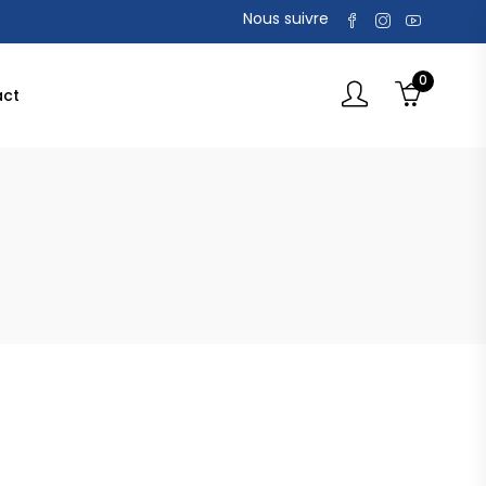
Nous suivre
0
act